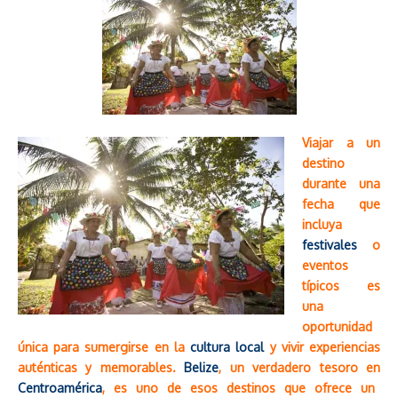
Viajar a un
destino
durante una
fecha que
incluya
festivales
o
eventos
típicos es
una
oportunidad
única para sumergirse en la
cultura local
y vivir experiencias
auténticas y memorables.
Belize
, un verdadero tesoro en
Centroamérica
, es uno de esos destinos que ofrece un