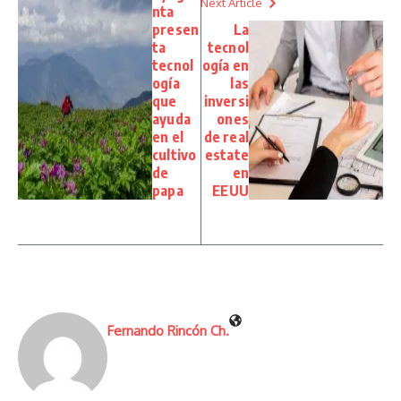
Next Article
nta
presen
La
ta
tecnol
tecnol
ogía en
ogía
las
que
inversi
ayuda
ones
en el
de real
cultivo
estate
de
en
papa
EEUU
Fernando Rincón Ch.