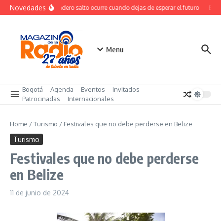
Saltar al contenido
Novedades
El verdadero salto ocurre cuando dejas de esperar el futuro
El co
Menu
Bogotá
Agenda
Eventos
Invitados
Patrocinadas
Internacionales
Home
/
Turismo
/
Festivales que no debe perderse en Belize
Turismo
Festivales que no debe perderse
en Belize
11 de junio de 2024