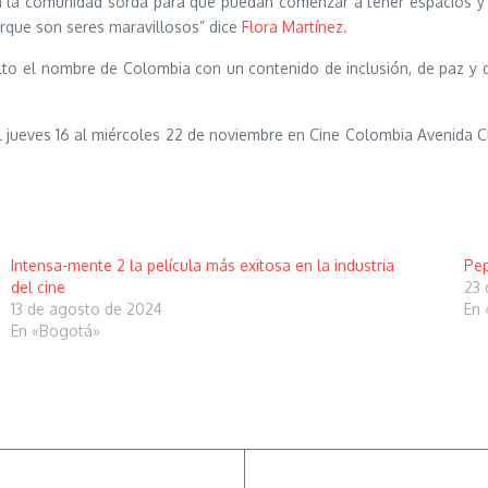
a la comunidad sorda para que puedan comenzar a tener espacios y 
rque son seres maravillosos” dice
Flora Martínez.
to el nombre de Colombia con un contenido de inclusión, de paz y 
l jueves 16 al miércoles 22 de noviembre en Cine Colombia Avenida Ch
Intensa-mente 2 la película más exitosa en la industria
Pep
del cine
23 
13 de agosto de 2024
En 
En «Bogotá»