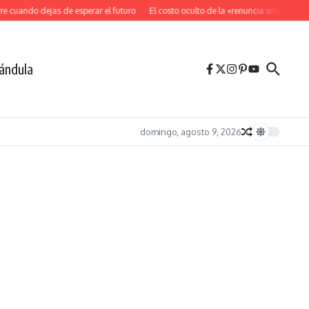
cuando dejas de esperar el futuro
El costo oculto de la «renuncia silenciosa»
ándula
domingo, agosto 9, 2026