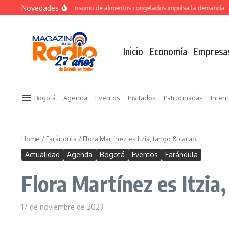
Saltar al contenido
Novedades
Crecimiento del consumo de alimentos congelados impulsa la demanda
T
Inicio
Economía
Empresa
Bogotá
Agenda
Eventos
Invitados
Patrocinadas
Inter
Home
/
Farándula
/
Flora Martínez es Itzia, tango & cacao
Actualidad
Agenda
Bogotá
Eventos
Farándula
Flora Martínez es Itzia
17 de noviembre de 2023