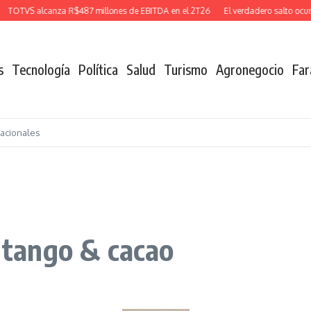
OTVS alcanza R$487 millones de EBITDA en el 2T26
El verdadero salto ocurre 
s
Tecnología
Política
Salud
Turismo
Agronegocio
Far
nacionales
, tango & cacao