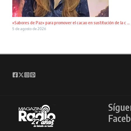
«Sabores de Paz» para promover el cacao en sustitución de la c ...
5 de agosto de 2026
Sígue
Faceb