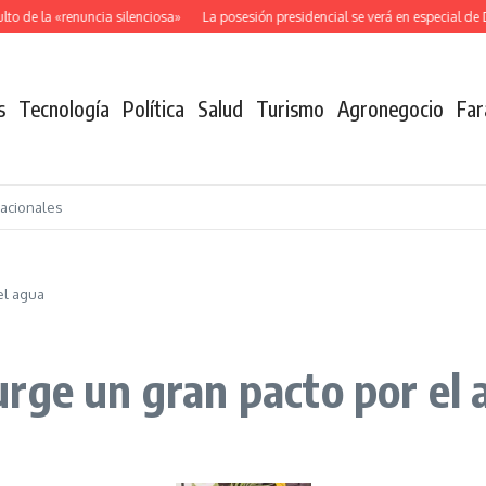
 de la «renuncia silenciosa»
La posesión presidencial se verá en especial de D
s
Tecnología
Política
Salud
Turismo
Agronegocio
Far
nacionales
el agua
rge un gran pacto por el 