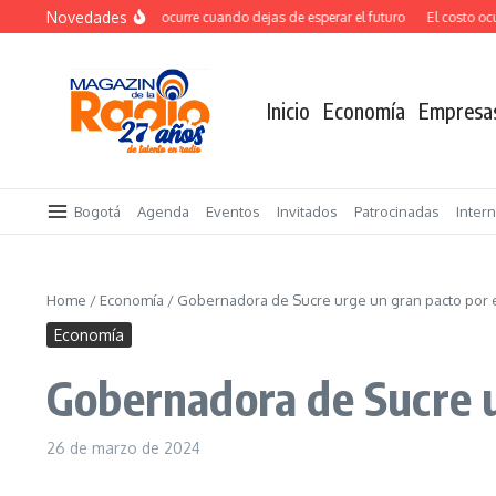
Saltar al contenido
Novedades
El verdadero salto ocurre cuando dejas de esperar el futuro
El costo oculto
Inicio
Economía
Empresa
Bogotá
Agenda
Eventos
Invitados
Patrocinadas
Inter
Home
/
Economía
/
Gobernadora de Sucre urge un gran pacto por 
Economía
Gobernadora de Sucre u
26 de marzo de 2024