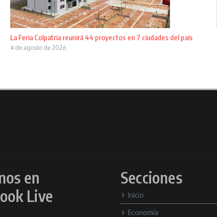
La Feria Colpatria reunirá 44 proyectos en 7 ciudades del país
4 de agosto de 2026
nos en
Secciones
ook Live
Inicio
Economía