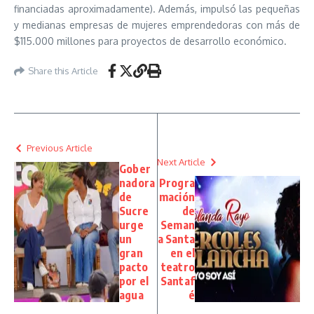
financiadas aproximadamente). Además, impulsó las pequeñas
y medianas empresas de mujeres emprendedoras con más de
$115.000 millones para proyectos de desarrollo económico.
Share this Article
Previous Article
Next Article
Gober
nadora
Progra
de
mación
Sucre
de
urge
Seman
un
a Santa
gran
en el
pacto
teatro
por el
Santaf
agua
é