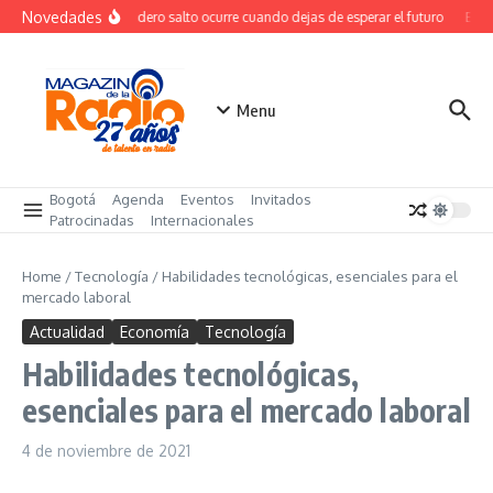
Saltar al contenido
Novedades
El verdadero salto ocurre cuando dejas de esperar el futuro
El co
Menu
Bogotá
Agenda
Eventos
Invitados
Patrocinadas
Internacionales
Home
/
Tecnología
/
Habilidades tecnológicas, esenciales para el
mercado laboral
Actualidad
Economía
Tecnología
Habilidades tecnológicas,
esenciales para el mercado laboral
4 de noviembre de 2021