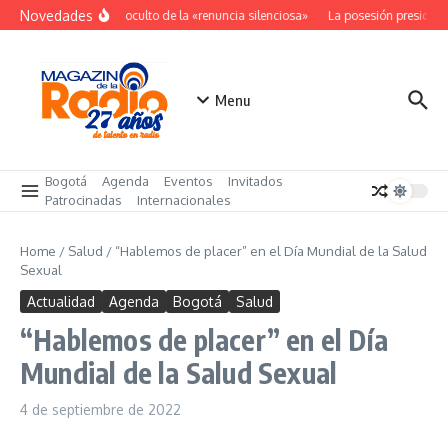
Saltar al contenido
Novedades
El costo oculto de la «renuncia silenciosa»
La posesión presidenc
Menu
Bogotá
Agenda
Eventos
Invitados
Patrocinadas
Internacionales
Home
/
Salud
/
“Hablemos de placer” en el Día Mundial de la Salud
Sexual
Actualidad
Agenda
Bogotá
Salud
“Hablemos de placer” en el Día
Mundial de la Salud Sexual
4 de septiembre de 2022