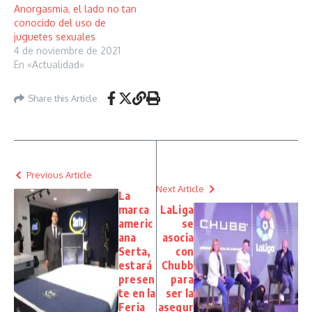
Anorgasmia, el lado no tan
conocido del uso de
juguetes sexuales
4 de noviembre de 2021
En «Actualidad»
Share this Article
Previous Article
Next Article
La
marca
LaLiga
americ
se
ana
asocia
Serta,
con
estará
Chubb
presen
para
te en la
ser la
Feria
asegur