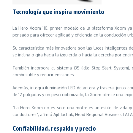
Tecnología que inspira movimiento
La Hero Xoom 110, primer modelo de la plataforma Xoom ya d
pensado para ofrecer agilidad y eficiencia en la conducción ur
Su característica más innovadora son las luces inteligentes d
se inclina o gira hacia la izquierda o hacia la derecha por enc
También incorpora el sistema i3S (Idle Stop-Start Syste
combustible y reducir emisiones.
Además, integra iluminación LED delantera y trasera, junto con
de 12 pulgadas y un peso optimizado, la Xoom ofrece una experi
“La Hero Xoom no es solo una moto: es un estilo de vida qu
conductores”, afirmó Ajit Jachak, Head Regional Business LA
Confiabilidad, respaldo y precio