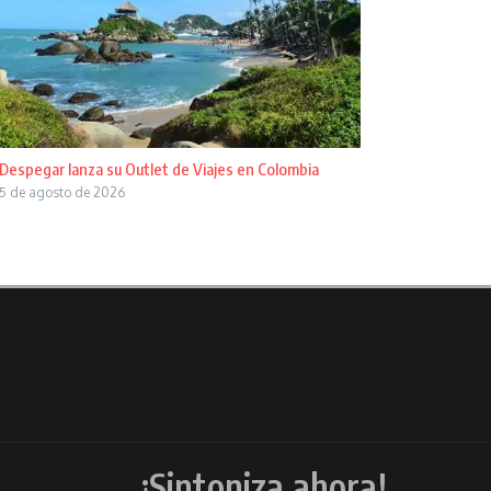
Despegar lanza su Outlet de Viajes en Colombia
5 de agosto de 2026
¡Sintoniza ahora!