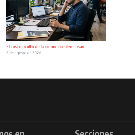
El costo oculto de la «renuncia silenciosa»
5 de agosto de 2026
nos en
Secciones