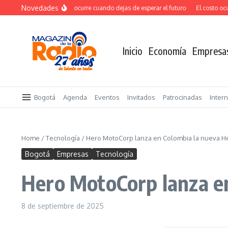
Saltar al contenido
Novedades
El verdadero salto ocurre cuando dejas de esperar el futuro
El costo oculto 
Inicio
Economía
Empresa
Bogotá
Agenda
Eventos
Invitados
Patrocinadas
Inter
Home
/
Tecnología
/
Hero MotoCorp lanza en Colombia la nueva 
Bogotá
Empresas
Tecnología
Hero MotoCorp lanza e
8 de septiembre de 2025