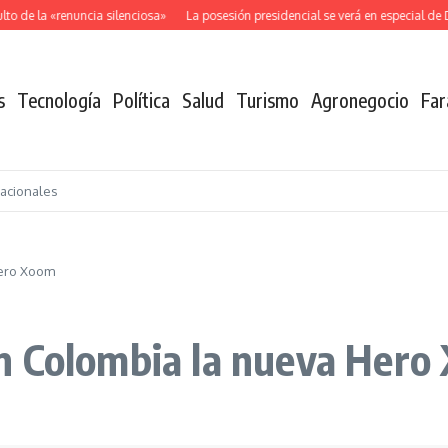
de la «renuncia silenciosa»
La posesión presidencial se verá en especial de DN
s
Tecnología
Política
Salud
Turismo
Agronegocio
Far
nacionales
Hero Xoom
n Colombia la nueva Hero