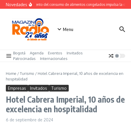
Saltar al contenido
Novedades
Crecimiento del consumo de alimentos congelados impulsa la dem
Menu
Bogotá
Agenda
Eventos
Invitados
Patrocinadas
Internacionales
Home
/
Turismo
/
Hotel Cabrera Imperial, 10 años de excelencia en
hospitalidad
Empresas
Invitados
Turismo
Hotel Cabrera Imperial, 10 años de
excelencia en hospitalidad
6 de septiembre de 2024