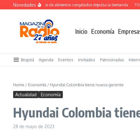
Saltar al contenido
Novedades
Crecimiento del consumo de alimentos congelados impulsa la demanda
TOTVS 
Inicio
Economía
Empresa
Bogotá
Agenda
Eventos
Invitados
Patrocinadas
Inter
Home
/
Economía
/
Hyundai Colombia tiene nueva gerente
Actualidad
Economía
Hyundai Colombia tien
28 de mayo de 2023