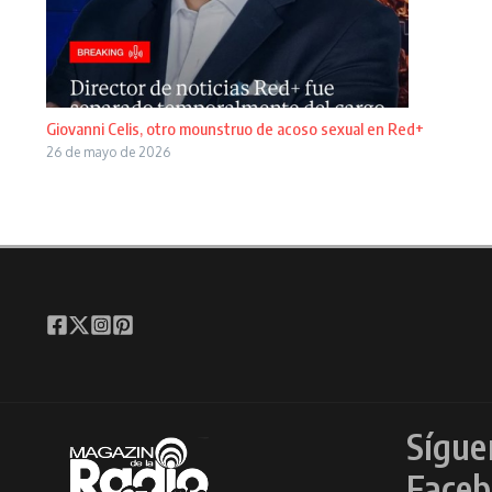
Giovanni Celis, otro mounstruo de acoso sexual en Red+
26 de mayo de 2026
Sígue
Faceb