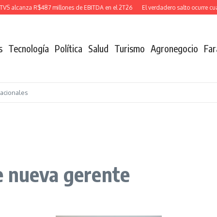
alcanza R$487 millones de EBITDA en el 2T26
El verdadero salto ocurre cuand
s
Tecnología
Política
Salud
Turismo
Agronegocio
Far
nacionales
e nueva gerente