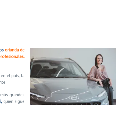
os
oriunda de
rofesionales,
en el país, la
nte.
s más grandes
i,
quien sigue