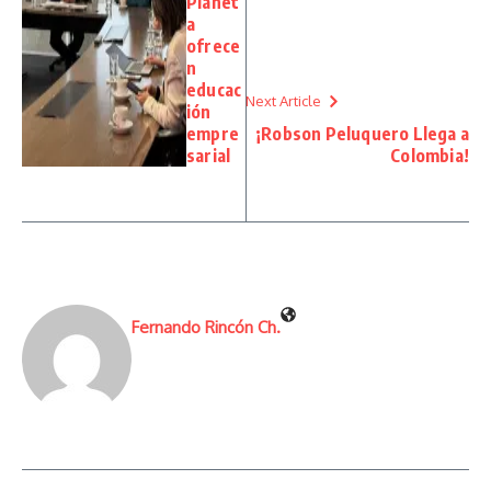
Planet
a
ofrece
n
educac
Next Article
ión
empre
¡Robson Peluquero Llega a
sarial
Colombia!
Fernando Rincón Ch.