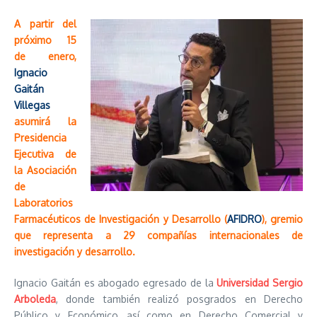
A partir del
próximo 15
de enero,
Ignacio
Gaitán
Villegas
asumirá la
Presidencia
Ejecutiva de
la Asociación
de
Laboratorios
Farmacéuticos de Investigación y Desarrollo (
AFIDRO
), gremio
que representa a 29 compañías internacionales de
investigación y desarrollo.
Ignacio Gaitán es abogado egresado de la
Universidad Sergio
Arboleda
, donde también realizó posgrados en Derecho
Público y Económico, así como en Derecho Comercial y