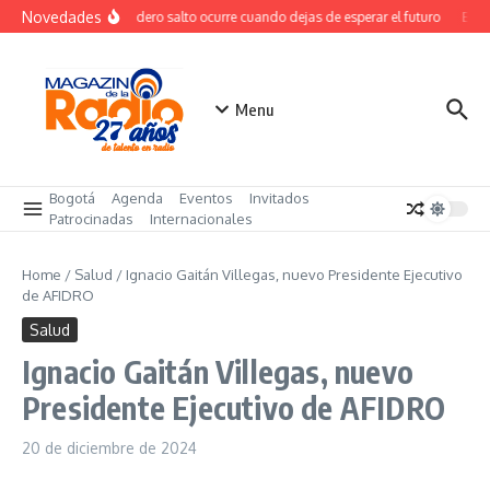
Saltar al contenido
Novedades
El verdadero salto ocurre cuando dejas de esperar el futuro
El co
Menu
Bogotá
Agenda
Eventos
Invitados
Patrocinadas
Internacionales
Home
/
Salud
/
Ignacio Gaitán Villegas, nuevo Presidente Ejecutivo
de AFIDRO
Salud
Ignacio Gaitán Villegas, nuevo
Presidente Ejecutivo de AFIDRO
20 de diciembre de 2024