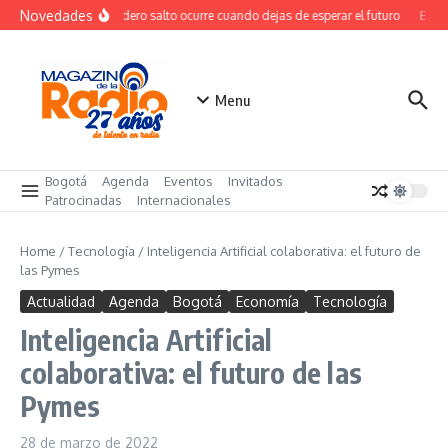
Saltar al contenido
Novedades
El verdadero salto ocurre cuando dejas de esperar el futuro
El cos
Menu
Bogotá
Agenda
Eventos
Invitados
Patrocinadas
Internacionales
Home
/
Tecnología
/
Inteligencia Artificial colaborativa: el futuro de
las Pymes
Actualidad
Agenda
Bogotá
Economía
Tecnología
Inteligencia Artificial
colaborativa: el futuro de las
Pymes
28 de marzo de 2022