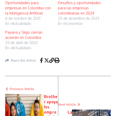
Oportunidades para
Desafíos y oportunidades
empresas en Colombia con
para las empresas
la Inteligencia Artificial
colombianas en 2024
6 de octubre de 2021
25 de diciembre de 2023
En «Actualidad»
En «Economía»
Payana y Siigo cierran
acuerdo en Colombia
25 de abril de 2023
En «Actualidad»
Share this Article
Previous Article
Brothe
r apoya
Next Article
los
empre
La