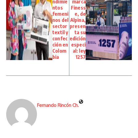
ndimie
marca
ntos
Finess
femeni
e, de
nos del
Alpina,
sector
presen
textil y
ta su
confec
edición
ción en
especi
Colom
al: ley
bia
1257
Fernando Rincón Ch.