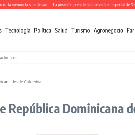
e la «renuncia silenciosa»
La posesión presidencial se verá en especial de DNE
s
Tecnología
Política
Salud
Turismo
Agronegocio
Far
nacionales
inicana desde Colombia
de República Dominicana 