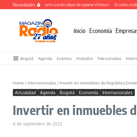
Saltar al contenido
Novedades
El verdadero salto ocurre cuando dejas de esperar el futuro
El costo oculto d
Inicio
Economía
Empresa
Bogotá
Agenda
Eventos
Invitados
Patrocinadas
Inter
Home
/
Internacionales
/
Invertir en inmuebles de República Dom
Actualidad
Agenda
Bogotá
Economía
Internacionales
Invertir en inmuebles 
6 de septiembre de 2022