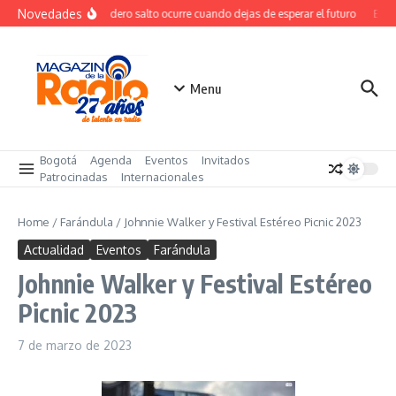
Saltar al contenido
Novedades
El verdadero salto ocurre cuando dejas de esperar el futuro
El co
Menu
Bogotá
Agenda
Eventos
Invitados
Patrocinadas
Internacionales
Home
/
Farándula
/
Johnnie Walker y Festival Estéreo Picnic 2023
Actualidad
Eventos
Farándula
Johnnie Walker y Festival Estéreo
Picnic 2023
7 de marzo de 2023