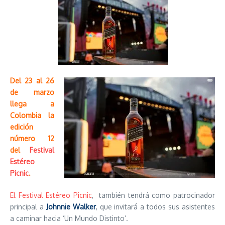
Del 23 al 26
de marzo
llega a
Colombia la
edición
número 12
del
Festival
Estéreo
Picnic
.
El Festival Estéreo Picnic
, también tendrá como patrocinador
principal a
Johnnie Walker
, que invitará a todos sus asistentes
a caminar hacia ‘Un Mundo Distinto’.