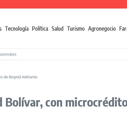
n de la coca
s
Tecnología
Política
Salud
Turismo
Agronegocio
Far
nacionales
tos de Bogotá Adelante
 Bolívar, con microcrédit