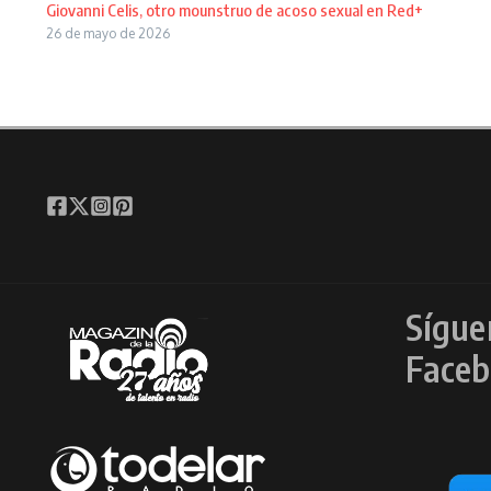
Giovanni Celis, otro mounstruo de acoso sexual en Red+
26 de mayo de 2026
Sígue
Faceb