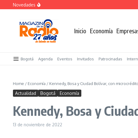
Saltar al contenido
Novedades
«Sabores de Paz» para promover el cacao en sustitució
Despegar lanza su Outlet de Viajes en Colombia
A sus 85 años se apaga la risa de Alfonso Lizarazo
Inicio
Economía
Empresa
Bogotá
Agenda
Eventos
Invitados
Patrocinadas
Inter
Home
/
Economía
/
Kennedy, Bosa y Ciudad Bolívar, con microcrédi
Actualidad
Bogotá
Economía
Kennedy, Bosa y Ciudad
13 de noviembre de 2022