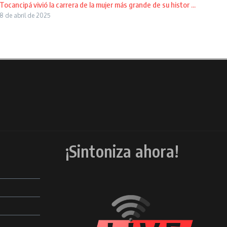
Tocancipá vivió la carrera de la mujer más grande de su histor ...
8 de abril de 2025
¡Sintoniza ahora!