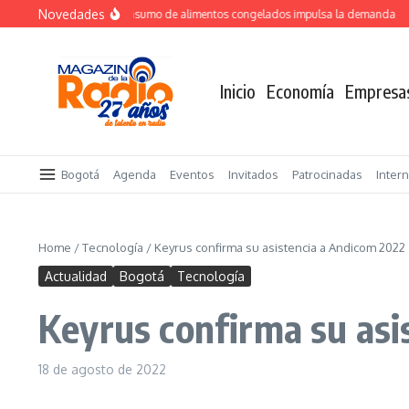
Saltar al contenido
Novedades
Crecimiento del consumo de alimentos congelados impulsa la demanda
TO
Inicio
Economía
Empresa
Bogotá
Agenda
Eventos
Invitados
Patrocinadas
Inter
Home
/
Tecnología
/
Keyrus confirma su asistencia a Andicom 2022
Actualidad
Bogotá
Tecnología
Keyrus confirma su asi
18 de agosto de 2022