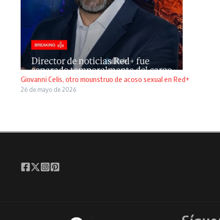
Giovanni Celis, otro mounstruo de acoso sexual en Red+
26 de mayo de 2026