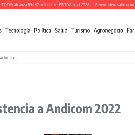
TVS alcanza R$487 millones de EBITDA en el 2T26
El verdadero salto ocurre c
s
Tecnología
Política
Salud
Turismo
Agronegocio
Far
nacionales
stencia a Andicom 2022