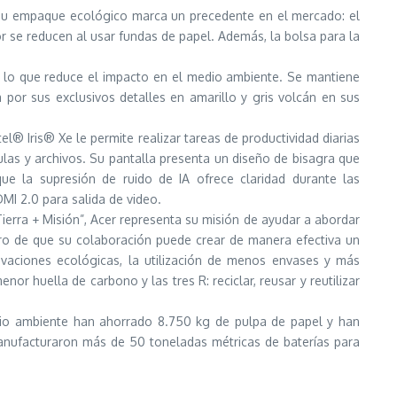
s, su empaque ecológico marca un precedente en el mercado: el
r se reducen al usar fundas de papel. Además, la bolsa para la
s, lo que reduce el impacto en el medio ambiente. Se mantiene
por sus exclusivos detalles en amarillo y gris volcán en sus
el® Iris® Xe le permite realizar tareas de productividad diarias
as y archivos. Su pantalla presenta un diseño de bisagra que
e la supresión de ruido de IA ofrece claridad durante las
MI 2.0 para salida de video.
erra + Misión”, Acer representa su misión de ayudar a abordar
bro de que su colaboración puede crear de manera efectiva un
ovaciones ecológicas, la utilización de menos envases y más
or huella de carbono y las tres R: reciclar, reusar y reutilizar
dio ambiente han ahorrado 8.750 kg de pulpa de papel y han
emanufacturaron más de 50 toneladas métricas de baterías para