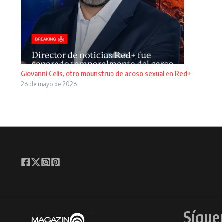
Giovanni Celis, otro mounstruo de acoso sexual en Red+
26 de mayo de 2026
Sígue