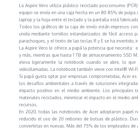
La Aspire Vero utiliza plástico reciclado posconsumo (PCR
equipo se envía en una caja hecha en un 80-85% de pulpa de
laptop y la hoja entre el teclado y la pantalla está fabricad
Todos los gráficos de la caja de envío están impresos con
unida mediante tornillos estandarizados de fácil acceso 
parachoques, y el texto de las teclas R y E se ha invertido, ind
La Aspire Vero le ofrece a papá la potencia que necesita: 
y más, mientras que hasta 1 TB de almacenamiento SSD M.2
eleva ligeramente la notebook cuando se abre, lo que p
videollamadas. La notebook también viene con Intel® Wi-Fi 
Si papá gusta optar por empresas comprometidas, Acer es u
los desafíos ambientales a través de soluciones integrad
impacto positivo en el medio ambiente. Los principales 
materiales reciclados, minimizar el impacto en el medio ambi
recursos.
En 2020, todas las notebooks de Acer adoptaron papel r
reducido el uso de 20 millones de bolsas de plástico. Dur
convertirlas en nuevas. Más del 75% de los empleados de A