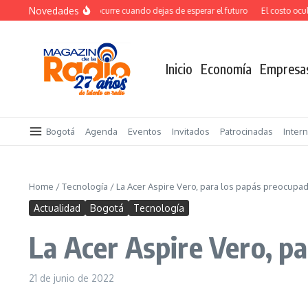
Saltar al contenido
Novedades
El verdadero salto ocurre cuando dejas de esperar el futuro
El costo oculto 
Inicio
Economía
Empresa
Bogotá
Agenda
Eventos
Invitados
Patrocinadas
Inter
Home
/
Tecnología
/
La Acer Aspire Vero, para los papás preocupad
Actualidad
Bogotá
Tecnología
La Acer Aspire Vero, pa
21 de junio de 2022