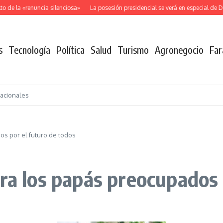
de la «renuncia silenciosa»
La posesión presidencial se verá en especial de DN
s
Tecnología
Política
Salud
Turismo
Agronegocio
Far
nacionales
os por el futuro de todos
ra los papás preocupados 