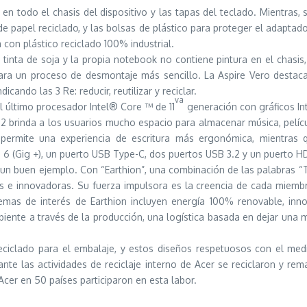
) en todo el chasis del dispositivo y las tapas del teclado. Mientra
 papel reciclado, y las bolsas de plástico para proteger el adaptado
a con plástico reciclado 100% industrial.
 tinta de soja y la propia notebook no contiene pintura en el chasi
para un proceso de desmontaje más sencillo. La Aspire Vero destaca 
icando las 3 Re: reducir, reutilizar y reciclar.
va
el último procesador Intel® Core ™ de 11
generación con gráficos Int
 brinda a los usuarios mucho espacio para almacenar música, películ
ermite una experiencia de escritura más ergonómica, mientras qu
6 (Gig +), un puerto USB Type-C, dos puertos USB 3.2 y un puerto HD
n buen ejemplo. Con “Earthion”, una combinación de las palabras “Ti
as e innovadoras. Su fuerza impulsora es la creencia de cada miem
temas de interés de Earthion incluyen energía 100% renovable, inn
ente a través de la producción, una logística basada en dejar una men
eciclado para el embalaje, y estos diseños respetuosos con el me
ante las actividades de reciclaje interno de Acer se reciclaron y r
cer en 50 países participaron en esta labor.