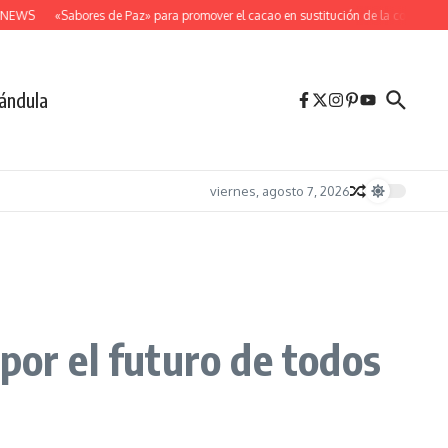
EWS
«Sabores de Paz» para promover el cacao en sustitución de la coca
Despe
ándula
viernes, agosto 7, 2026
por el futuro de todos