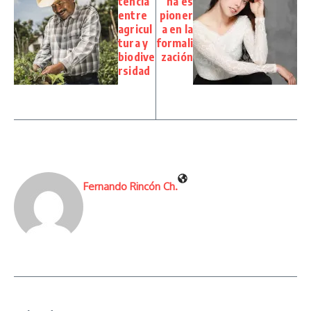
tencia
na es
entre
pioner
agricul
a en la
tura y
formali
biodive
zación
rsidad
Fernando Rincón Ch.