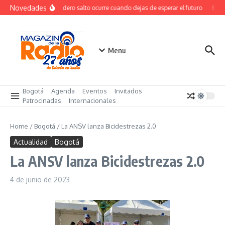
Saltar al contenido
Novedades
El verdadero salto ocurre cuando dejas de esperar el futuro
El co
Menu
Bogotá
Agenda
Eventos
Invitados
Patrocinadas
Internacionales
Home
/
Bogotá
/
La ANSV lanza Bicidestrezas 2.0
Actualidad
Bogotá
La ANSV lanza Bicidestrezas 2.0
4 de junio de 2023