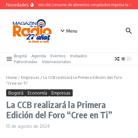
Saltar al contenido
Novedades
Crecimiento del consumo de alimentos congelados impulsa la dem
Menu
Bogotá
Agenda
Eventos
Invitados
Patrocinadas
Internacionales
Home
/
Empresas
/
La CCB realizará la Primera Edición del Foro
“Cree en Ti”
Bogotá
Economía
Empresas
La CCB realizará la Primera
Edición del Foro “Cree en Ti”
15 de agosto de 2024