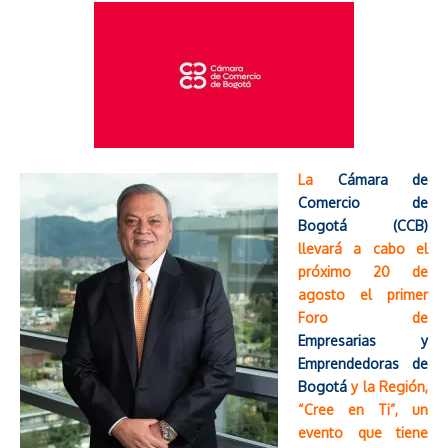
La
Cámara de
Comercio de
Bogotá (CCB)
llevará a cabo el
próximo 20 de
agosto el primer
Foro de
Empresarias y
Emprendedoras de
Bogotá
y la Región,
“Cree en Ti”, un
evento que tiene