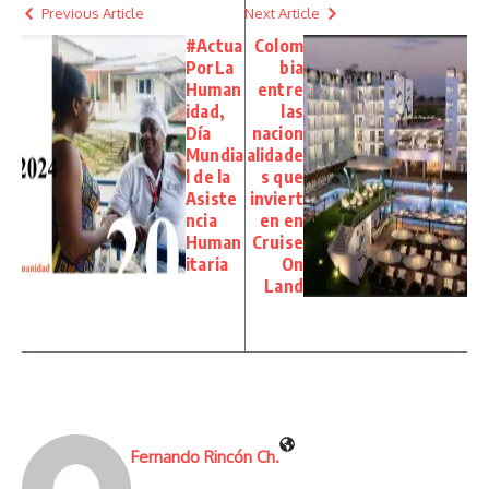
Previous Article
Next Article
#Actua
Colom
PorLa
bia
Human
entre
idad,
las
Día
nacion
Mundia
alidade
l de la
s que
Asiste
inviert
ncia
en en
Human
Cruise
itaria
On
Land
Fernando Rincón Ch.