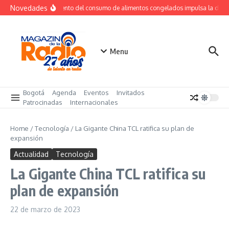
Saltar al contenido
Novedades
Crecimiento del consumo de alimentos congelados impulsa la dem
Menu
Bogotá
Agenda
Eventos
Invitados
Patrocinadas
Internacionales
Home
/
Tecnología
/
La Gigante China TCL ratifica su plan de
expansión
Actualidad
Tecnología
La Gigante China TCL ratifica su
plan de expansión
22 de marzo de 2023