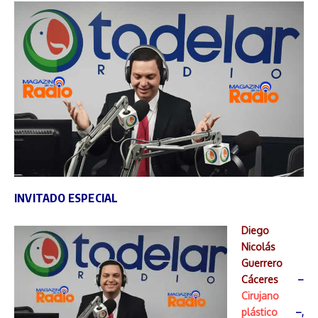
INVITADO ESPECIAL
Diego
Nicolás
Guerrero
Cáceres
–
Cirujano
plástico
–,