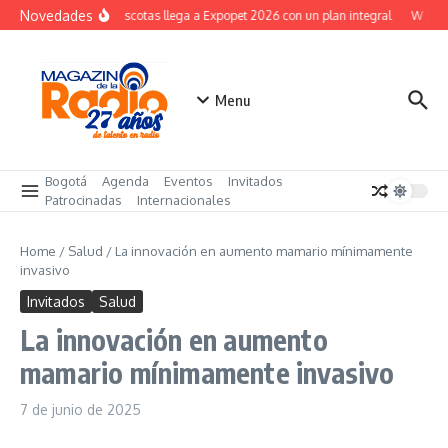
Saltar al contenido
Novedades
Fixit Mascotas llega a Expopet 2026 con un plan integral
W Bogot
Menu
Bogotá
Agenda
Eventos
Invitados
Patrocinadas
Internacionales
Home
/
Salud
/
La innovación en aumento mamario mínimamente
invasivo
Invitados
Salud
La innovación en aumento
mamario mínimamente invasivo
7 de junio de 2025