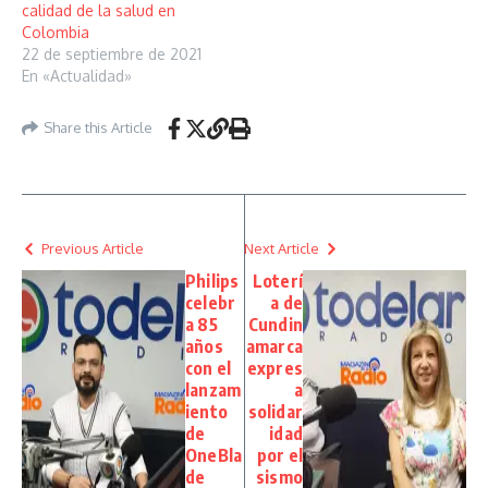
calidad de la salud en
Colombia
22 de septiembre de 2021
En «Actualidad»
Share this Article
Previous Article
Next Article
Philips
Loterí
celebr
a de
a 85
Cundin
años
amarca
con el
expres
lanzam
a
iento
solidar
de
idad
OneBla
por el
de
sismo