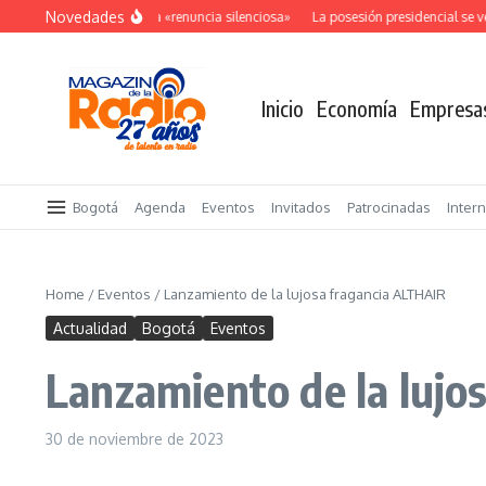
Saltar al contenido
Novedades
El costo oculto de la «renuncia silenciosa»
La posesión presidencial se ver
Inicio
Economía
Empresa
Bogotá
Agenda
Eventos
Invitados
Patrocinadas
Inter
Home
/
Eventos
/
Lanzamiento de la lujosa fragancia ALTHAIR
Actualidad
Bogotá
Eventos
Lanzamiento de la lujo
30 de noviembre de 2023