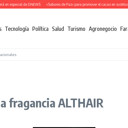
á en especial de DNEWS
«Sabores de Paz» para promover el cacao en sustitución
s
Tecnología
Política
Salud
Turismo
Agronegocio
Far
nacionales
sa fragancia ALTHAIR