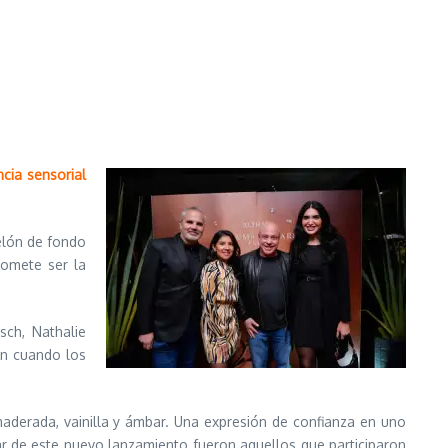
ncia sensorial
telón de fondo
romete ser la
sch, Nathalie
ón cuando los
maderada, vainilla y ámbar. Una expresión de confianza en uno
ar de este nuevo lanzamiento fueron aquellos que participaron