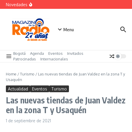
Saltar al contenido
«Sabores de Paz» para promover el cacao en
Novedades
sustitución de la coca
Despegar lanza su Outlet de Viajes en Colombia
A sus 85 años se apaga la risa de Alfonso Lizarazo
Menu
Bogotá
Agenda
Eventos
Invitados
Patrocinadas
Internacionales
Home
/
Turismo
/
Las nuevas tiendas de Juan Valdez en la zona T y
Usaquén
Actualidad
Eventos
Turismo
Las nuevas tiendas de Juan Valdez
en la zona T y Usaquén
1 de septiembre de 2021