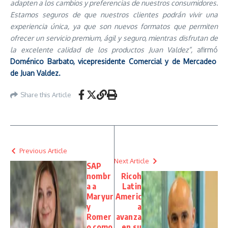
adapten a los cambios y preferencias de nuestros consumidores.
Estamos seguros de que nuestros clientes podrán vivir una
experiencia única, ya que son nuevos formatos que permiten
ofrecer un servicio premium, ágil y seguro, mientras disfrutan de
la excelente calidad de los productos Juan Valdez”,
afirmó
Doménico Barbato, vicepresidente Comercial y de Mercadeo
de Juan Valdez.
Share this Article
Previous Article
Next Article
SAP
nombr
Ricoh
a a
Latin
Maryur
Americ
y
a
Romer
avanza
o como
en su