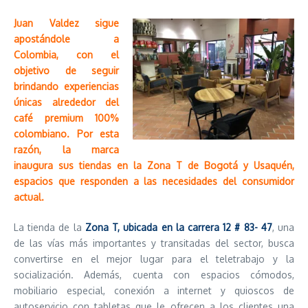
Juan Valdez sigue
apostándole a
Colombia, con el
objetivo de seguir
brindando experiencias
únicas alrededor del
café premium 100%
colombiano. Por esta
razón, la marca
inaugura sus tiendas en la Zona T de Bogotá y Usaquén,
espacios que responden a las necesidades del consumidor
actual.
La tienda de la
Zona T, ubicada en la carrera 12 # 83- 47
, una
de las vías más importantes y transitadas del sector, busca
convertirse en el mejor lugar para el teletrabajo y la
socialización. Además, cuenta con espacios cómodos,
mobiliario especial, conexión a internet y quioscos de
autoservicio con tabletas que le ofrecen a los clientes una