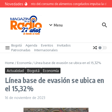
Saltar al contenido
Novedades
Crecimiento del consumo de alimentos congelados impulsa la dema
Menu
Bogotá
Agenda
Eventos
Invitados
Patrocinadas
Internacionales
Home
/
Economía
/
Línea base de evasión se ubica en el 15,32%
Actualidad
Bogotá
Economía
Línea base de evasión se ubica en
el 15,32%
16 de noviembre de 2023