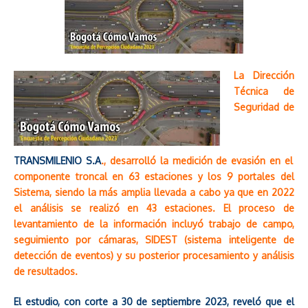
La Dirección
Técnica de
Seguridad de
TRANSMILENIO S.A
., desarrolló la medición de evasión en el
componente troncal en 63 estaciones y los 9 portales del
Sistema, siendo la más amplia llevada a cabo ya que en 2022
el análisis se realizó en 43 estaciones. El proceso de
levantamiento de la información incluyó trabajo de campo,
seguimiento por cámaras, SIDEST (sistema inteligente de
detección de eventos) y su posterior procesamiento y análisis
de resultados.
El estudio, con corte a 30 de septiembre 2023, reveló que el