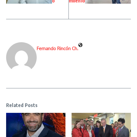
o
milenio
Fernando Rincón Ch.
Related Posts