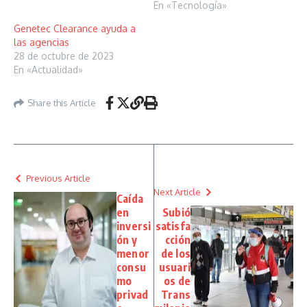
En «Tecnología»
Genetec Clearance ayuda a
las agencias
28 de octubre de 2023
En «Actualidad»
Share this Article
Previous Article
Next Article
Caída
en
Subió
inversi
satisfa
ón y
cción
menor
de los
consu
usuari
mo
os de
privad
Trans