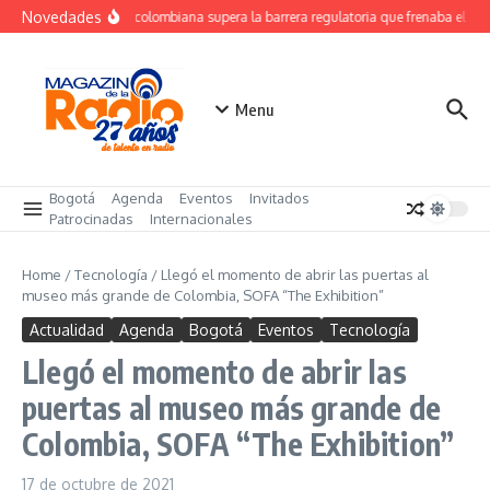
Saltar al contenido
Novedades
Startup colombiana supera la barrera regulatoria que frenaba el uso 
Menu
Bogotá
Agenda
Eventos
Invitados
Patrocinadas
Internacionales
Home
/
Tecnología
/
Llegó el momento de abrir las puertas al
museo más grande de Colombia, SOFA “The Exhibition”
Actualidad
Agenda
Bogotá
Eventos
Tecnología
Llegó el momento de abrir las
puertas al museo más grande de
Colombia, SOFA “The Exhibition”
17 de octubre de 2021