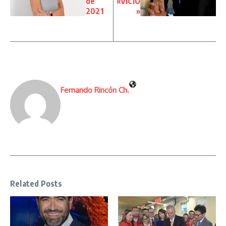
de
«VICIO
2021
»
Fernando Rincón Ch.
Related Posts