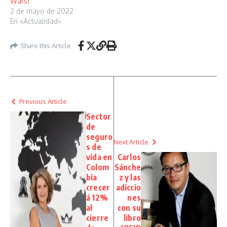
Wars!
2 de mayo de 2022
En «Actualidad»
Share this Article
Previous Article
Sector
de
seguro
Next Article
s de
vida en
Carlos
Colom
Sánche
bia
z y las
crecer
adiccio
á 12%
nes
al
con su
cierre
libro