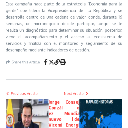
Esta campaña hace parte de la estrategia “Economía para la
gente” que lidera la Vicepresidencia de la República y se
desarrolla dentro de una cadena de valor, donde, durante 16
semanas, un micronegocio decide participar, luego se le
realiza un diagnóstico para determinar su situación, posterior,
viene el acompañamiento y el acceso al ecosistema de
servicios y finaliza con el monitoreo y seguimiento de su
desempeño mediante indicadores de gestión.
Share this Article
Previous Article
Next Article
Jorge
Consej
Gonzál
o
ez
Mundia
nuevo
l de
Vicemi
Energí