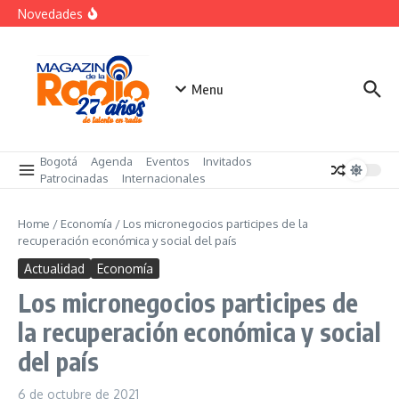
Saltar al contenido
Despegar lanza su Outlet de Viajes en Colombia
Novedades
A sus 85 años se apaga la risa de Alfonso Lizarazo
La Feria Colpatria reunirá 44 proyectos en 7 ciudades
del país
Menu
Bogotá
Agenda
Eventos
Invitados
Patrocinadas
Internacionales
Home
/
Economía
/
Los micronegocios participes de la
recuperación económica y social del país
Actualidad
Economía
Los micronegocios participes de
la recuperación económica y social
del país
6 de octubre de 2021