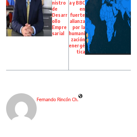
nistro
a y BBC
de
en
Desarr
fuerte
ollo
alianza
Empre
por la
sarial
humani
zación
energé
tica
Fernando Rincón Ch.