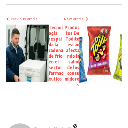
Previous Article
Next Article
Tecnol
Produc
ogía
tos De
respal
Todito
da la
están
cadena
afecta
de frío
ndo la
en el
salud
sector
de los
farmac
consu
éutico
midore
s