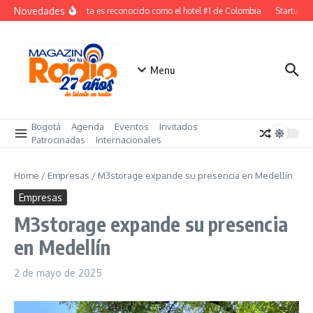
Saltar al contenido
Novedades
W Bogota es reconocido como el hotel #1 de Colombia
Startup col
Menu
Bogotá
Agenda
Eventos
Invitados
Patrocinadas
Internacionales
Home
/
Empresas
/
M3storage expande su presencia en Medellín
Empresas
M3storage expande su presencia
en Medellín
2 de mayo de 2025