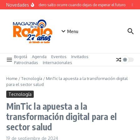
Saltar al contenido
Novedades
El verdadero salto ocurre cuando dejas de esperar el futuro
El co
Menu
Bogotá
Agenda
Eventos
Invitados
Patrocinadas
Internacionales
Home
/
Tecnología
/
MinTic la apuesta a la transformación digital
para el sector salud
Tecnología
MinTic la apuesta a la
transformación digital para el
sector salud
19 de septiembre de 2024