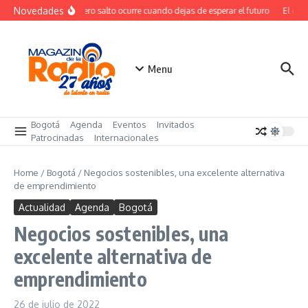
Saltar al contenido
Novedades
El verdadero salto ocurre cuando dejas de esperar el futuro
El cost
Menu
Bogotá
Agenda
Eventos
Invitados
Patrocinadas
Internacionales
Home
/
Bogotá
/
Negocios sostenibles, una excelente alternativa
de emprendimiento
Actualidad
Agenda
Bogotá
Negocios sostenibles, una
excelente alternativa de
emprendimiento
26 de julio de 2022