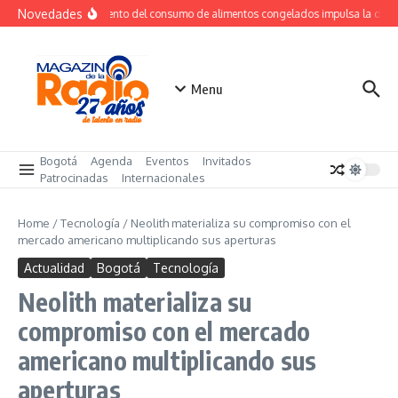
Saltar al contenido
Novedades
Crecimiento del consumo de alimentos congelados impulsa la dem
Menu
Bogotá
Agenda
Eventos
Invitados
Patrocinadas
Internacionales
Home
/
Tecnología
/
Neolith materializa su compromiso con el
mercado americano multiplicando sus aperturas
Actualidad
Bogotá
Tecnología
Neolith materializa su
compromiso con el mercado
americano multiplicando sus
aperturas