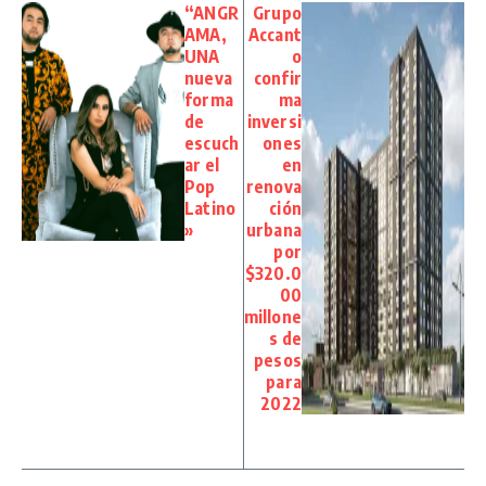
“ANGR
Grupo
AMA,
Accant
UNA
o
nueva
confir
forma
ma
de
inversi
escuch
ones
ar el
en
Pop
renova
Latino
ción
»
urbana
por
$320.0
00
millone
s de
pesos
para
2022