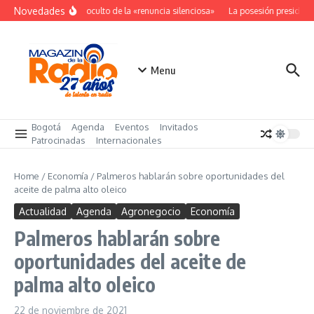
Saltar al contenido
Novedades
El costo oculto de la «renuncia silenciosa»
La posesión presidenci
Menu
Bogotá
Agenda
Eventos
Invitados
Patrocinadas
Internacionales
Home
/
Economía
/
Palmeros hablarán sobre oportunidades del
aceite de palma alto oleico
Actualidad
Agenda
Agronegocio
Economía
Palmeros hablarán sobre
oportunidades del aceite de
palma alto oleico
22 de noviembre de 2021