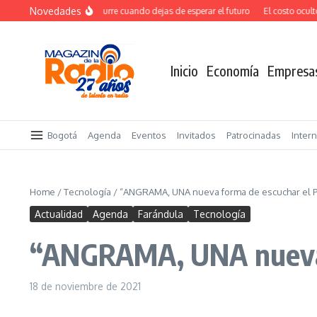
Saltar al contenido
Novedades
El verdadero salto ocurre cuando dejas de esperar el futuro
El costo oculto de
Inicio
Economía
Empresa
Bogotá
Agenda
Eventos
Invitados
Patrocinadas
Inter
Home
/
Tecnología
/
“ANGRAMA, UNA nueva forma de escuchar el P
Actualidad
Agenda
Farándula
Tecnología
“ANGRAMA, UNA nueva 
18 de noviembre de 2021