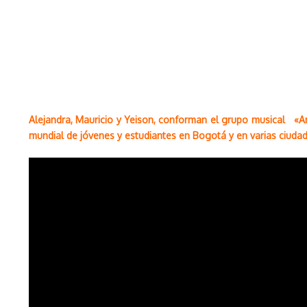
Alejandra, Mauricio y Yeison, conforman el grupo musical «A
mundial de jóvenes y estudiantes en Bogotá y en varias ciudad