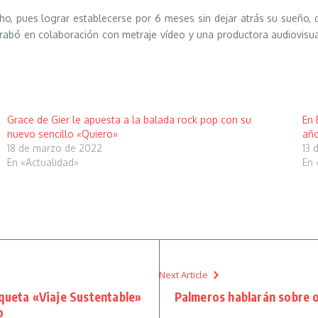
cho, pues lograr establecerse por 6 meses sin dejar atrás su sueño,
abó en colaboración con metraje vídeo y una productora audiovisua
Grace de Gier le apuesta a la balada rock pop con su
En 
nuevo sencillo «Quiero»
añ
18 de marzo de 2022
13 
En «Actualidad»
En 
Next Article
queta «Viaje Sustentable»
Palmeros hablarán sobre o
o