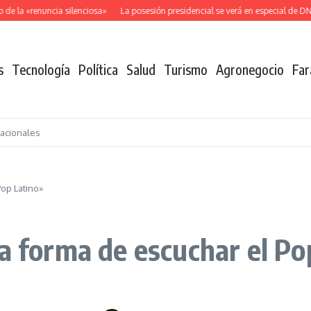
 la «renuncia silenciosa»
La posesión presidencial se verá en especial de DNE
s
Tecnología
Política
Salud
Turismo
Agronegocio
Far
nacionales
op Latino»
forma de escuchar el Po