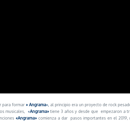
r para formar
» Angrama
«,
al principio era un proyecto de rock pesa
eros musicales,
«
Angrama»
tiene 3 años y desde que empezaron a tra
anciones
«Angrama»
comienza a dar pasos importantes en el 2019, r