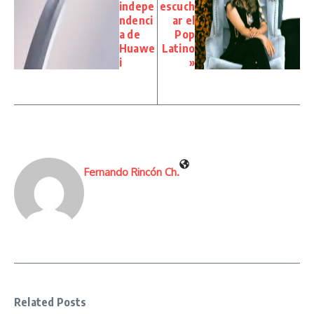
indepe
escuch
ndenci
ar el
a de
Pop
Huawe
Latino
i
»
Fernando Rincón Ch.
Related Posts