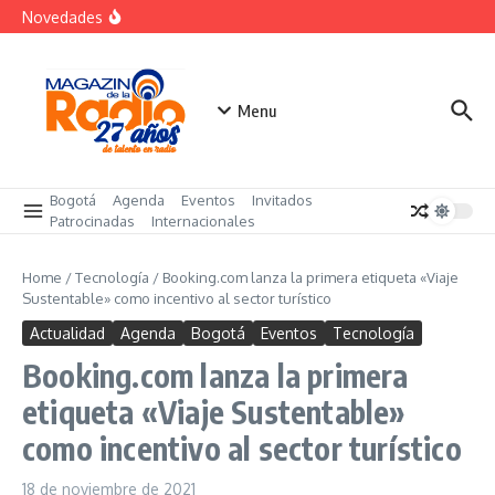
futuro
Saltar al contenido
Novedades
El costo oculto de la «renuncia silenciosa»
La posesión presidencial se verá en especial de DNEWS
«Sabores de Paz» para promover el cacao en
sustitución de la coca
Menu
Bogotá
Agenda
Eventos
Invitados
Patrocinadas
Internacionales
Home
/
Tecnología
/
Booking.com lanza la primera etiqueta «Viaje
Sustentable» como incentivo al sector turístico
Actualidad
Agenda
Bogotá
Eventos
Tecnología
Booking.com lanza la primera
etiqueta «Viaje Sustentable»
como incentivo al sector turístico
18 de noviembre de 2021