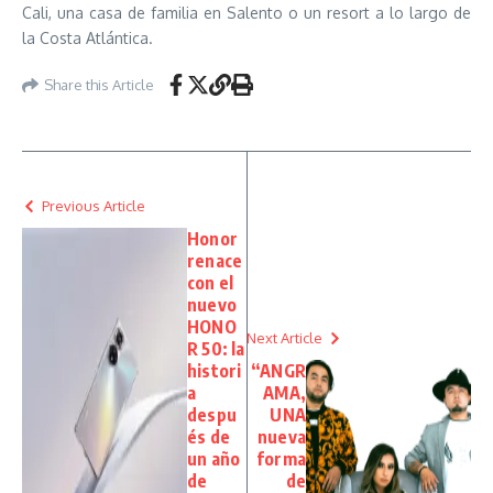
Cali, una casa de familia en Salento o un resort a lo largo de
la Costa Atlántica.
Share this Article
Previous Article
Honor
renace
con el
nuevo
HONO
Next Article
R 50: la
histori
“ANGR
a
AMA,
despu
UNA
és de
nueva
un año
forma
de
de