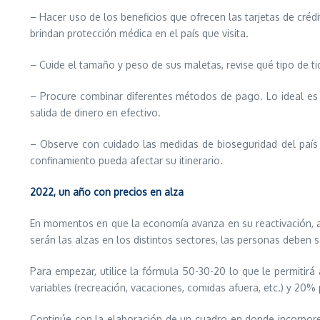
– Hacer uso de los beneficios que ofrecen las tarjetas de crédi
brindan protección médica en el país que visita.
– Cuide el tamaño y peso de sus maletas, revise qué tipo de t
– Procure combinar diferentes métodos de pago. Lo ideal es ll
salida de dinero en efectivo.
– Observe con cuidado las medidas de bioseguridad del país
confinamiento pueda afectar su itinerario.
2022, un año con precios en alza
En momentos en que la economía avanza en su reactivación, 
serán las alzas en los distintos sectores, las personas deben 
Para empezar, utilice la fórmula 50-30-20 lo que le permitirá
variables (recreación, vacaciones, comidas afuera, etc.) y 20% 
Continúe con la elaboración de un cuadro en donde incorpore