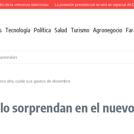
de la «renuncia silenciosa»
La posesión presidencial se verá en especial de DN
s
Tecnología
Política
Salud
Turismo
Agronegocio
Far
nacionales
evo año, cuide sus gastos de diciembre
lo sorprendan en el nuevo