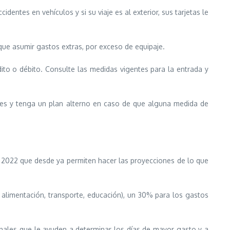
entes en vehículos y si su viaje es al exterior, sus tarjetas le
que asumir gastos extras, por exceso de equipaje.
dito o débito. Consulte las medidas vigentes para la entrada y
nes y tenga un plan alterno en caso de que alguna medida de
2022 que desde ya permiten hacer las proyecciones de lo que
, alimentación, transporte, educación), un 30% para los gastos
nales que le ayuden a determinar los días de mayor gasto y a