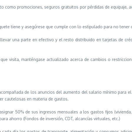
to como promociones, seguros gratuitos por pérdidas de equipaje, accid
iquete tiene y asegúrese que cumple con lo estipulado para no tener 
evar una parte en efectivo y el resto distribuido en tarjetas de cré
 que visita, manténgase actualizado acerca de cambios o restriccio
acompañada de los anuncios del aumento del salario mínimo para el 
ser cautelosas en materia de gastos.
 asignar 50% de sus ingresos mensuales a los gastos fijos (vivienda
para ahorro (Fondos de inversión, CDT, alcancías virtuales, etc.)
 cada día los gastos de transporte, alimentación y consumos adicio