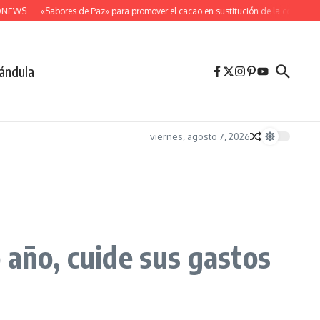
EWS
«Sabores de Paz» para promover el cacao en sustitución de la coca
Desp
ándula
viernes, agosto 7, 2026
 año, cuide sus gastos