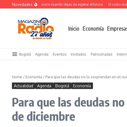
Saltar al contenido
Novedades
El verdadero salto ocurre cuando dejas de esperar el futuro
El costo oculto 
Inicio
Economía
Empresa
Bogotá
Agenda
Eventos
Invitados
Patrocinadas
Inter
Home
/
Economía
/
Para que las deudas no lo sorprendan en el nu
Actualidad
Agenda
Bogotá
Economía
Para que las deudas no 
de diciembre