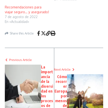
Recomendaciones para
viajar seguro… y asegurado!
7 de agosto de 2022
En «Actualidad»
Share this Article
Previous Article
La
Next Article
import
ancia
Cómo
de la
recorr
diversi
er
dad en
Europa
los
por
proces
menos
os de
de