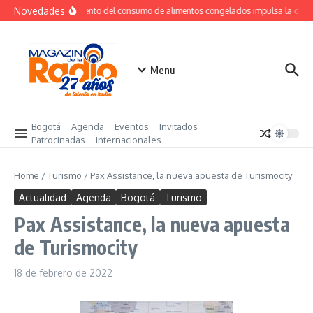
Saltar al contenido
Novedades
Crecimiento del consumo de alimentos congelados impulsa la dem
Menu
Bogotá
Agenda
Eventos
Invitados
Patrocinadas
Internacionales
Home
/
Turismo
/
Pax Assistance, la nueva apuesta de Turismocity
Actualidad
Agenda
Bogotá
Turismo
Pax Assistance, la nueva apuesta
de Turismocity
18 de febrero de 2022