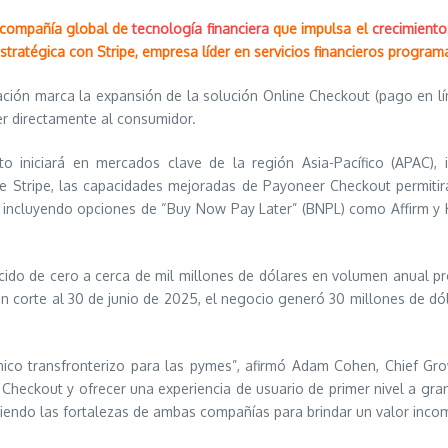
a compañía global de
tecnología financiera
que impulsa el
crecimiento
stratégica con Stripe, empresa líder en servicios financieros program
ación marca la expansión de la solución Online Checkout (pago en lín
r directamente al consumidor.
to iniciará en mercados clave de la región Asia-Pacífico (APAC)
e Stripe, las capacidades mejoradas de Payoneer Checkout permiti
 incluyendo opciones de “Buy Now Pay Later” (BNPL) como Affirm y K
cido de cero a cerca de mil millones de dólares en volumen anual pr
n corte al 30 de junio de 2025, el negocio generó 30 millones de dól
ico transfronterizo para las pymes”, afirmó Adam Cohen, Chief Gro
Checkout y ofrecer una experiencia de usuario de primer nivel a gran 
iendo las fortalezas de ambas compañías para brindar un valor incom