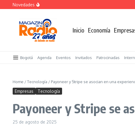
Saltar al contenido
Novedades
«Sabores de Paz» para promover el cacao en sustitució
Despegar lanza su Outlet de Viajes en Colombia
A sus 85 años se apaga la risa de Alfonso Lizarazo
Inicio
Economía
Empresa
Bogotá
Agenda
Eventos
Invitados
Patrocinadas
Inter
Home
/
Tecnología
/
Payoneer y Stripe se asocian en una experienc
Empresas
Tecnología
Payoneer y Stripe se as
25 de agosto de 2025