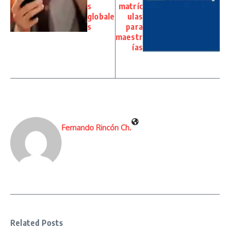
s
matríc
globale
ulas
s
para
maestr
ías
Fernando Rincón Ch.
Related Posts