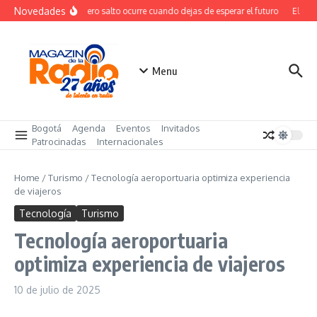
Saltar al contenido
Novedades
El verdadero salto ocurre cuando dejas de esperar el futuro
El cost
Menu
Bogotá
Agenda
Eventos
Invitados
Patrocinadas
Internacionales
Home
/
Turismo
/
Tecnología aeroportuaria optimiza experiencia
de viajeros
Tecnología
Turismo
Tecnología aeroportuaria
optimiza experiencia de viajeros
10 de julio de 2025