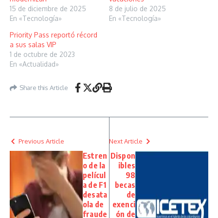
15 de diciembre de 2025
8 de julio de 2025
En «Tecnología»
En «Tecnología»
Priority Pass reportó récord
a sus salas VIP
1 de octubre de 2023
En «Actualidad»
Share this Article
Previous Article
Next Article
Estren
Dispon
o de la
ibles
películ
98
a de F1
becas
desata
de
ola de
exenci
fraude
ón de