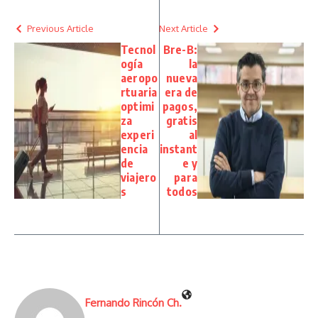
Previous Article
Next Article
Tecnol
Bre-B:
ogía
la
aeropo
nueva
rtuaria
era de
optimi
pagos,
za
gratis
experi
al
encia
instant
de
e y
viajero
para
s
todos
Fernando Rincón Ch.