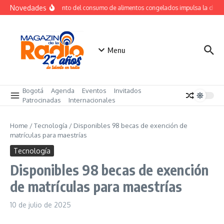
Saltar al contenido
Novedades
Crecimiento del consumo de alimentos congelados impulsa la dem
Menu
Bogotá
Agenda
Eventos
Invitados
Patrocinadas
Internacionales
Home
/
Tecnología
/
Disponibles 98 becas de exención de
matrículas para maestrías
Tecnología
Disponibles 98 becas de exención
de matrículas para maestrías
10 de julio de 2025