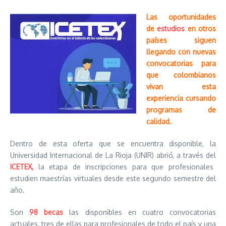
Las oportunidades
de
estudios
en otros
países siguen
llegando con nuevas
convocatorias para
que colombianos
vivan esta
experiencia cursando
programas de
calidad.
Dentro de esta oferta que se encuentra disponible, la
Universidad Internacional de La Rioja (UNIR) abrió, a través del
ICETEX,
la etapa de inscripciones para que profesionales
estudien maestrías virtuales desde este segundo semestre del
año.
Son
98 becas
las disponibles en cuatro convocatorias
actuales, tres de ellas para profesionales de todo el país y una