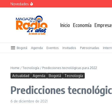
Saltar al contenido
Novedades
«Sabores de Paz» para promover el cacao en sustitució
Despegar lanza su Outlet de Viajes en Colombia
A sus 85 años se apaga la risa de Alfonso Lizarazo
Inicio
Economía
Empresa
Bogotá
Agenda
Eventos
Invitados
Patrocinadas
Inter
Home
/
Tecnología
/
Predicciones tecnológicas para 2022
Actualidad
Agenda
Bogotá
Tecnología
Predicciones tecnológi
6 de diciembre de 2021