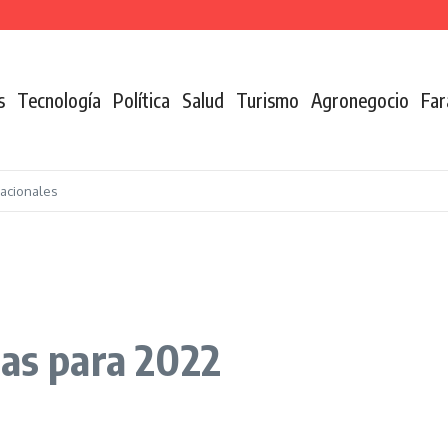
n de la coca
s
Tecnología
Política
Salud
Turismo
Agronegocio
Far
nacionales
cas para 2022