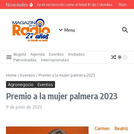
Saltar al contenido
Novedades
W Bogota es reconocido como el hotel #1 de Colombia
Startup co
Menu
Bogotá
Agenda
Eventos
Invitados
Patrocinadas
Internacionales
Home
/
Eventos
/
Premio a la mujer palmera 2023
Agronegocio
Eventos
Premio a la mujer palmera 2023
9 de junio de 2023
Carmen Beatriz