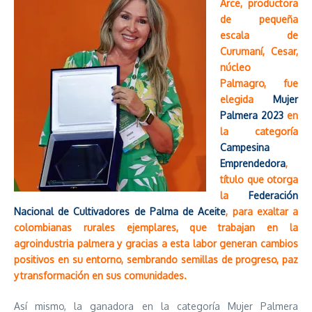
Arce, productora
de pequeña
escala de
Curumaní, Cesar,
núcleo
Palmagro, fue
elegida
Mujer
Palmera 2023
en
la categoría
Campesina
Emprendedora
,
título que otorga
la
Federación
Nacional de Cultivadores de Palma de Aceite
, para exaltar a
colombianas rurales ejemplares, que trabajan en la
agroindustria palmera y gracias a esta labor generan cambios
positivos en su entorno, sembrando semillas de progreso, paz
y transformación en sus comunidades.
Así mismo, la ganadora en la categoría Mujer Palmera