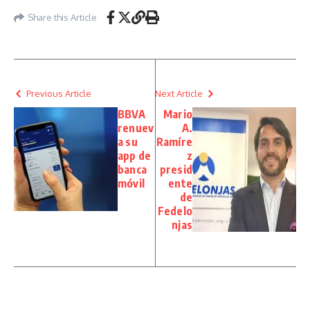
Share this Article
Previous Article
Next Article
BBVA
Mario
renuev
A.
a su
Ramíre
app de
z
banca
presid
móvil
ente
de
Fedelo
njas