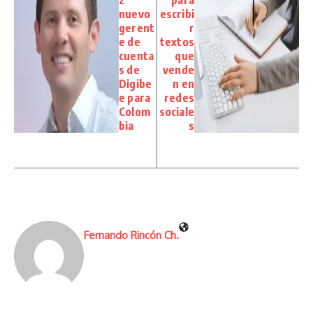
z
para
nuevo
escribi
gerent
r
e de
textos
cuenta
que
s de
vende
Digibe
n en
e para
redes
Colom
sociale
bia
s
Fernando Rincón Ch.