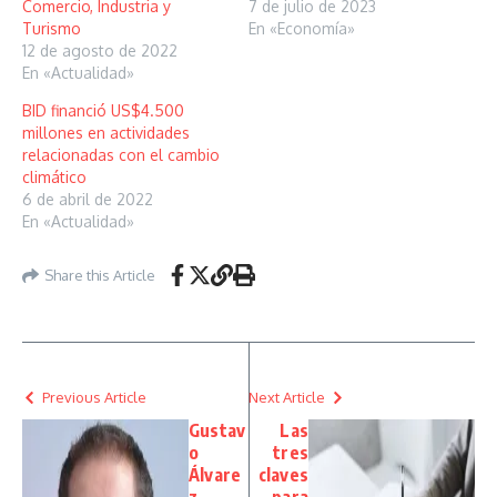
Comercio, Industria y
7 de julio de 2023
Turismo
En «Economía»
12 de agosto de 2022
En «Actualidad»
BID financió US$4.500
millones en actividades
relacionadas con el cambio
climático
6 de abril de 2022
En «Actualidad»
Share this Article
Previous Article
Next Article
Gustav
Las
o
tres
Álvare
claves