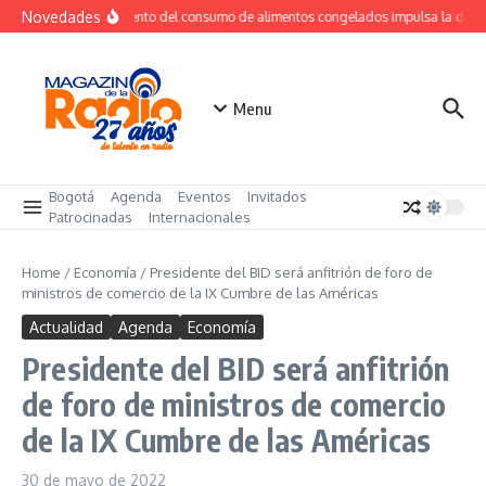
Saltar al contenido
Novedades
Crecimiento del consumo de alimentos congelados impulsa la dem
Menu
Bogotá
Agenda
Eventos
Invitados
Patrocinadas
Internacionales
Home
/
Economía
/
Presidente del BID será anfitrión de foro de
ministros de comercio de la IX Cumbre de las Américas
Actualidad
Agenda
Economía
Presidente del BID será anfitrión
de foro de ministros de comercio
de la IX Cumbre de las Américas
30 de mayo de 2022