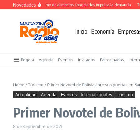
Saltar al contenido
Novedades
Crecimiento del consumo de alimentos congelados impulsa la demanda
TOTVS
Inicio
Economía
Empresa
Bogotá
Agenda
Eventos
Invitados
Patrocinadas
Inter
Home
/
Turismo
/
Primer Novotel de Bolivia abre sus puertas en Sa
Actualidad
Agenda
Eventos
Internacionales
Turismo
Primer Novotel de Boli
8 de septiembre de 2021