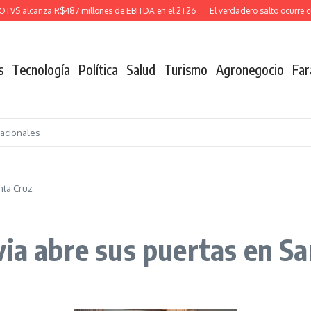
 alcanza R$487 millones de EBITDA en el 2T26
El verdadero salto ocurre cuan
s
Tecnología
Política
Salud
Turismo
Agronegocio
Far
nacionales
nta Cruz
via abre sus puertas en Sa