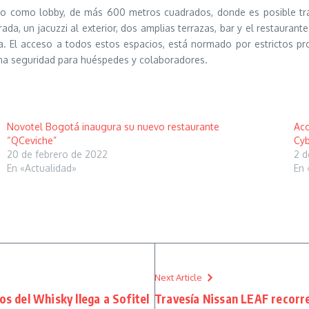
o como lobby, de más 600 metros cuadrados, donde es posible trab
rada, un jacuzzi al exterior, dos amplias terrazas, bar y el restaura
a. El acceso a todos estos espacios, está normado por estrictos pr
lena seguridad para huéspedes y colaboradores.
Novotel Bogotá inaugura su nuevo restaurante
Acc
“QCeviche”
Cy
20 de febrero de 2022
2 d
En «Actualidad»
En 
Next Article
os del Whisky llega a Sofitel
Travesía Nissan LEAF recorr