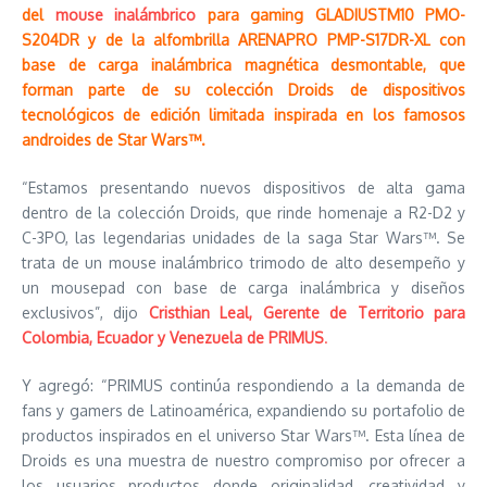
del
mouse inalámbrico
para gaming GLADIUSTM10 PMO-
S204DR y de la alfombrilla ARENAPRO PMP-S17DR-XL con
base de carga inalámbrica magnética desmontable, que
forman parte de su colección Droids de dispositivos
tecnológicos de edición limitada inspirada en los famosos
androides de Star Wars™.
“Estamos presentando nuevos dispositivos de alta gama
dentro de la colección Droids, que rinde homenaje a R2-D2 y
C-3PO, las legendarias unidades de la saga Star Wars™. Se
trata de un mouse inalámbrico trimodo de alto desempeño y
un mousepad con base de carga inalámbrica y diseños
exclusivos”, dijo
Cristhian Leal, Gerente de Territorio para
Colombia, Ecuador y Venezuela de PRIMUS
.
Y agregó: “PRIMUS continúa respondiendo a la demanda de
fans y gamers de Latinoamérica, expandiendo su portafolio de
productos inspirados en el universo Star Wars™. Esta línea de
Droids es una muestra de nuestro compromiso por ofrecer a
los usuarios productos donde originalidad, creatividad y