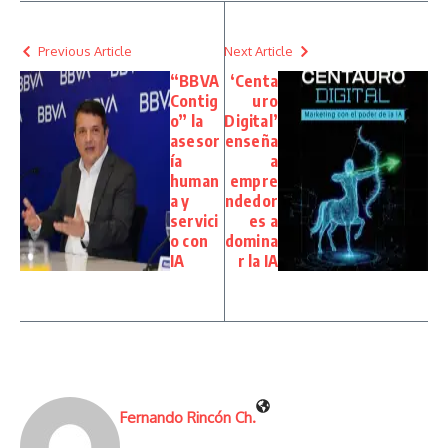
Previous Article
Next Article
“BBVA
‘Centa
Contig
uro
o” la
Digital’
asesor
enseña
ía
a
human
empre
a y
ndedor
servici
es a
o con
domina
IA
r la IA
Fernando Rincón Ch.