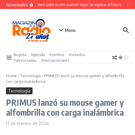
Saltar al contenido
Novedades
El verdadero salto ocurre cuando dejas de esperar el futuro
El co
Menu
Bogotá
Agenda
Eventos
Invitados
Patrocinadas
Internacionales
Home
/
Tecnología
/
PRIMUS lanzó su mouse gamer y alfombrilla
con carga inalámbrica
Tecnología
PRIMUS lanzó su mouse gamer y
alfombrilla con carga inalámbrica
17 de febrero de 2026