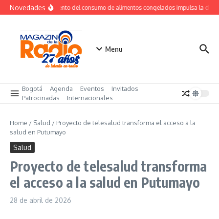
Saltar al contenido
Novedades
Crecimiento del consumo de alimentos congelados impulsa la dem
Menu
Bogotá
Agenda
Eventos
Invitados
Patrocinadas
Internacionales
Home
/
Salud
/
Proyecto de telesalud transforma el acceso a la
salud en Putumayo
Salud
Proyecto de telesalud transforma
el acceso a la salud en Putumayo
28 de abril de 2026