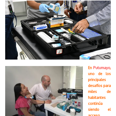
En
Putumayo
,
uno de los
principales
desafíos para
miles de
habitantes
continúa
siendo el
acceso