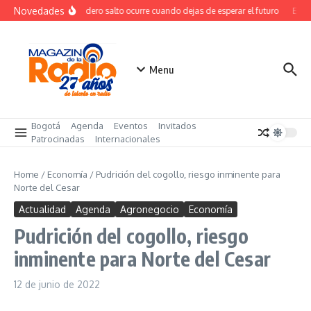
Saltar al contenido
Novedades
El verdadero salto ocurre cuando dejas de esperar el futuro
El co
Menu
Bogotá
Agenda
Eventos
Invitados
Patrocinadas
Internacionales
Home
/
Economía
/
Pudrición del cogollo, riesgo inminente para
Norte del Cesar
Actualidad
Agenda
Agronegocio
Economía
Pudrición del cogollo, riesgo
inminente para Norte del Cesar
12 de junio de 2022