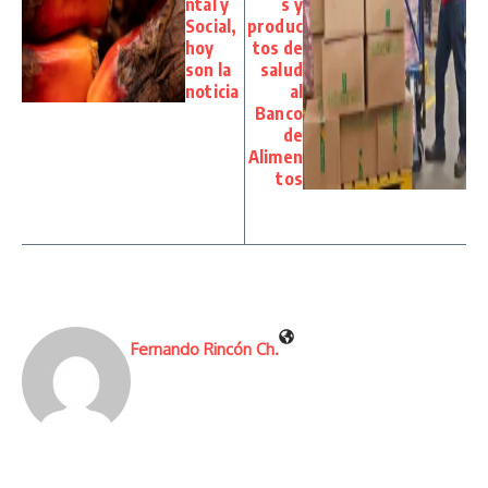
ntal y
s y
Social,
produc
hoy
tos de
son la
salud
noticia
al
Banco
de
Alimen
tos
Fernando Rincón Ch.