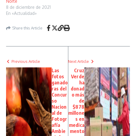
Norte
8 de diciembre de 2021
En «Actualidad»
Share this Article
Previous Article
Next Article
Las
Cruz
fotos
Verde
ganado
ha
ras del
donad
Concur
o más
so
de
Nacion
$878
al de
millone
Fotogr
s en
afía
medica
Ambie
mento