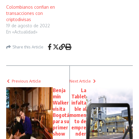
Colombianos confian en
transacciones con
criptodivisas
19 de agosto de 2022
En «Actualidad»
Share this Article
Previous Article
Next Article
Benja
La
mín
Tablet
Walker
infalta
visita
ble al
Bogotá
momen
para su
to de
primer
empre
show
nder