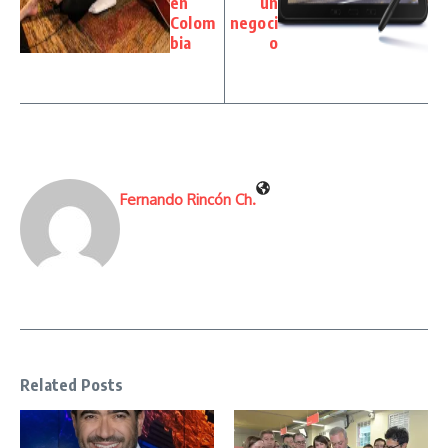
en
un
Colom
negoci
bia
o
Fernando Rincón Ch.
Related Posts