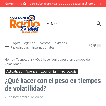
Saltar al contenido
Novedades
El verdadero salto ocurre cuando dejas de esperar el futuro
El co
Menu
Bogotá
Agenda
Eventos
Invitados
Patrocinadas
Internacionales
Home
/
Tecnología
/
¿Qué hacer con el peso en tiempos de
volatilidad?
Actualidad
Agenda
Economía
Tecnología
¿Qué hacer con el peso en tiempos
de volatilidad?
21 de noviembre de 2022