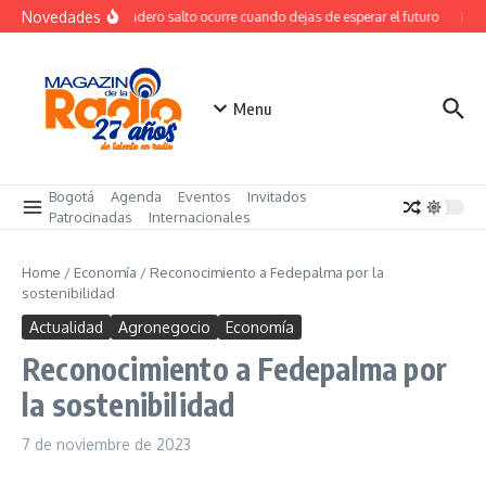
Saltar al contenido
Novedades
El verdadero salto ocurre cuando dejas de esperar el futuro
El co
Menu
Bogotá
Agenda
Eventos
Invitados
Patrocinadas
Internacionales
Home
/
Economía
/
Reconocimiento a Fedepalma por la
sostenibilidad
Actualidad
Agronegocio
Economía
Reconocimiento a Fedepalma por
la sostenibilidad
7 de noviembre de 2023