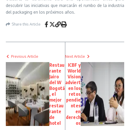
descubrir las iniciativas que marcarán el rumbo de la industria
del packaging en los próximos años.
Share this Article
Previous Article
Next Article
Restau
ICBF y
rante
World
Jairo
Vision
del W
adviert
Bogotá
en los
, el
retos
mejor
pendie
restau
ntes
rante
en
de
derech
hotel
os