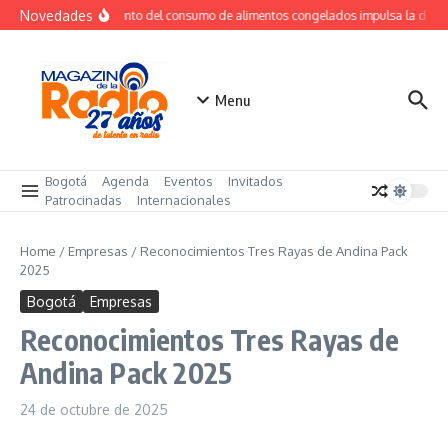
Saltar al contenido
Novedades
Crecimiento del consumo de alimentos congelados impulsa la dem
Menu
Bogotá
Agenda
Eventos
Invitados
Patrocinadas
Internacionales
Home
/
Empresas
/
Reconocimientos Tres Rayas de Andina Pack
2025
Bogotá
Empresas
Reconocimientos Tres Rayas de
Andina Pack 2025
24 de octubre de 2025