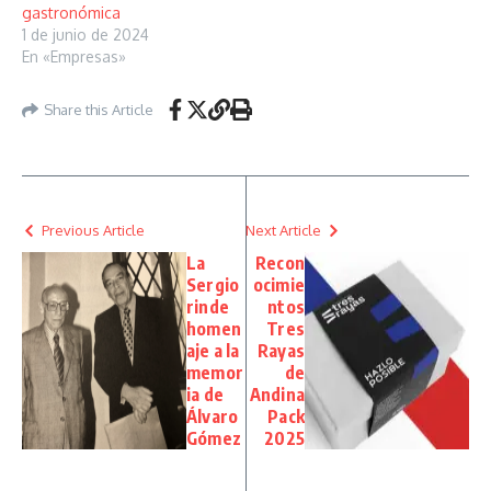
gastronómica
1 de junio de 2024
En «Empresas»
Share this Article
Previous Article
Next Article
La
Recon
Sergio
ocimie
rinde
ntos
homen
Tres
aje a la
Rayas
memor
de
ia de
Andina
Álvaro
Pack
Gómez
2025