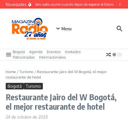
Saltar al contenido
Novedades
El verdadero salto ocurre cuando dejas de esperar el futuro
El cos
Menu
Bogotá
Agenda
Eventos
Invitados
Patrocinadas
Internacionales
Home
/
Turismo
/
Restaurante Jairo del W Bogotá, el mejor
restaurante de hotel
Bogotá
Turismo
Restaurante Jairo del W Bogotá,
el mejor restaurante de hotel
24 de octubre de 2025