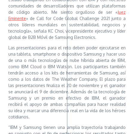
comunidades de desarrolladores que utilizan plataformas
de código abierto. Me siento orgulloso de ser «
Juez
Eminente
» de Call for Code Global Challenge 2021 junto a
otros líderes mundiales en sustentabilidad, negocios y
tecnología», señala KC Choi, vicepresidente ejecutivo y líder
global de B2B Móvil de Samsung Electronics.
Las presentaciones para el reto deben poder ejecutarse en
una tableta, smartphone o dispositivo Samsung y hacer uso
de una o más tecnologías de nube híbrida abierta de IBM,
como IBM Cloud o IBM Watson. Los participantes también
tendrán acceso a los kits de herramientas de Samsung, así
como a los datos de The Weather Company. El plazo para
las presentaciones finaliza el 20 de noviembre y el ganador
se anunciará el 9 de diciembre. Además de la tecnología de
Samsung y un premio en efectivo de IBM, el ganador
recibirá el apoyo de ambas compañías para hacer realidad
su idea y marcar una diferencia real en la vida de los héroes
cotidianos.
“IBM y Samsung tienen una amplia trayectoria trabajando
en conjunto con el fin de perfeccionar los resultados tanto