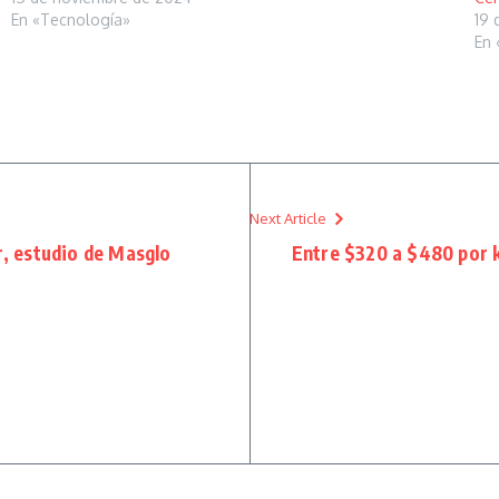
En «Tecnología»
19 
En 
Next Article
r, estudio de Masglo
Entre $320 a $480 por k