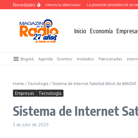
Saltar al contenido
Novedades
El costo oculto de la «renuncia silenciosa»
La posesión presidencial se verá 
Inicio
Economía
Empresa
Bogotá
Agenda
Eventos
Invitados
Patrocinadas
Inter
Home
/
Tecnología
/
Sistema de Internet Satelital Móvil de BANSAT
Empresas
Tecnología
Sistema de Internet S
3 de julio de 2025