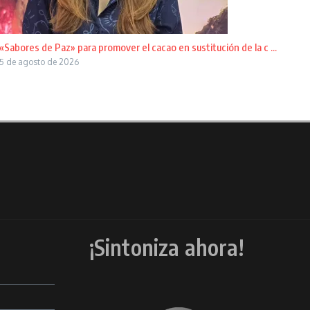
«Sabores de Paz» para promover el cacao en sustitución de la c ...
5 de agosto de 2026
¡Sintoniza ahora!