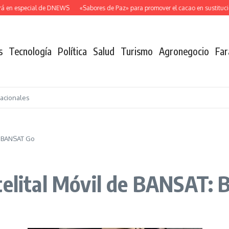
en especial de DNEWS
«Sabores de Paz» para promover el cacao en sustitución d
s
Tecnología
Política
Salud
Turismo
Agronegocio
Far
nacionales
: BANSAT Go
atelital Móvil de BANSAT: