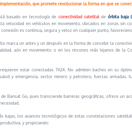
l implementación, que promete revolucionar la forma en que se conect
está basado en tecnología de
conectividad satelital
de
órbita baja (
alta velocidad en vehículos en movimiento, ubicados en zonas sin cob
a conexión es continua
,
segura y veloz en cualquier punto, favorecien
ollo marca un antes y un después en la forma de concebir la conectiv
calidad, aún en movimiento o en los rincones más lejanos de la 
e requieren estar conectadas 7X24. No admiten baches en su óptim
 salud y emergencia, sector minero y petrolero, fuerzas armadas, t
s de Bansat Go, pues transciende barreras geográficas, ofrece un ac
necesidad.
ás bajas, los avances tecnológicos de estas constelaciones satelit
roductiva, y propiciando: